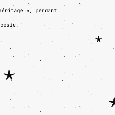
héritage », pendant
oésie.