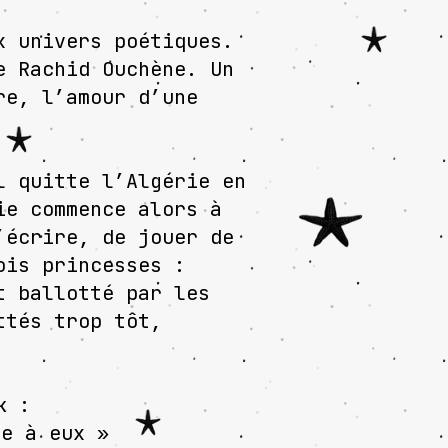
x univers poétiques.
e Rachid Ouchène. Un
re, l’amour d’une
l quitte l’Algérie en
ie commence alors à
’écrire, de jouer de
ois princesses :
t ballotté par les
ttés trop tôt,
k :
se à eux »